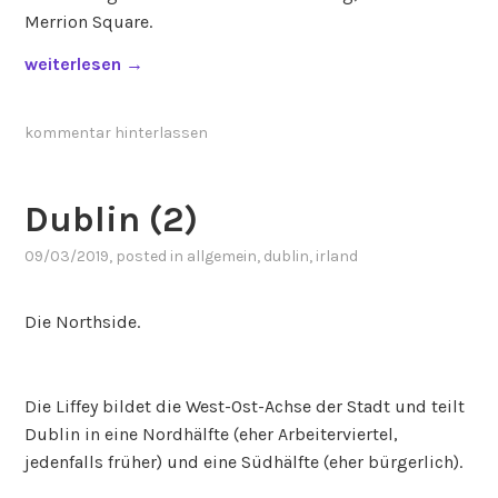
o
Merrion Square.
n
„
weiterlesen
→
u
D
m
u
e
kommentar hinterlassen
b
n
l
t
i
“
Dublin (2)
n
09/03/2019
, posted in
allgemein
,
dublin
,
irland
(
3
)
Die Northside.
“
Die Liffey bildet die West-Ost-Achse der Stadt und teilt
Dublin in eine Nordhälfte (eher Arbeiterviertel,
jedenfalls früher) und eine Südhälfte (eher bürgerlich).