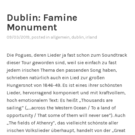
b
l
Dublin: Famine
i
n
Monument
“
09/03/2019
, posted in
allgemein
,
dublin
,
irland
Die Pogues, deren Lieder ja fast schon zum Soundtrack
dieser Tour geworden sind, weil sie einfach zu fast
jedem irischen Thema den passenden Song haben,
schrieben natürlich auch ein Lied zur großen
Hungersnot von 1846-49. Es ist eines ihrer schönsten
Lieder, hervorragend komponiert und mit kraftvollem,
hoch emotionalem Text: Es heißt „Thousands are
sailing“ („…across the Western Ocean / To a land of
opportunity / That some of them will never see“). Auch
„The fields of Athenry“, das vielleicht schönste aller
irischen Volkslieder überhaupt, handelt von der „Great