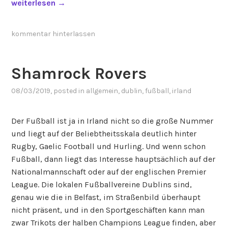
„
weiterlesen
→
D
u
kommentar hinterlassen
b
l
i
Shamrock Rovers
n
08/03/2019
, posted in
allgemein
,
dublin
,
fußball
,
irland
(
2
)
Der Fußball ist ja in Irland nicht so die große Nummer
“
und liegt auf der Beliebtheitsskala deutlich hinter
Rugby, Gaelic Football und Hurling. Und wenn schon
Fußball, dann liegt das Interesse hauptsächlich auf der
Nationalmannschaft oder auf der englischen Premier
League. Die lokalen Fußballvereine Dublins sind,
genau wie die in Belfast, im Straßenbild überhaupt
nicht präsent, und in den Sportgeschäften kann man
zwar Trikots der halben Champions League finden, aber