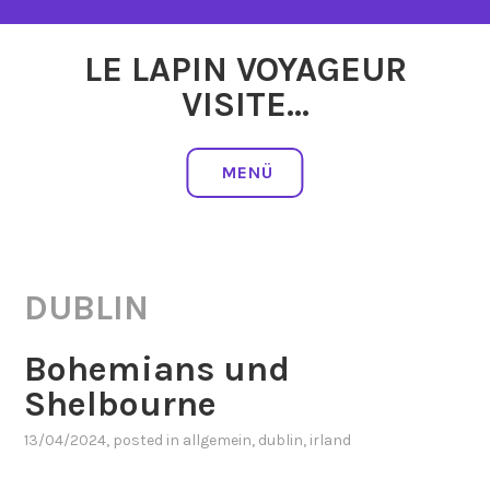
Zum
Inhalt
LE LAPIN VOYAGEUR
springen
VISITE…
MENÜ
DUBLIN
Bohemians und
Shelbourne
13/04/2024
, posted in
allgemein
,
dublin
,
irland