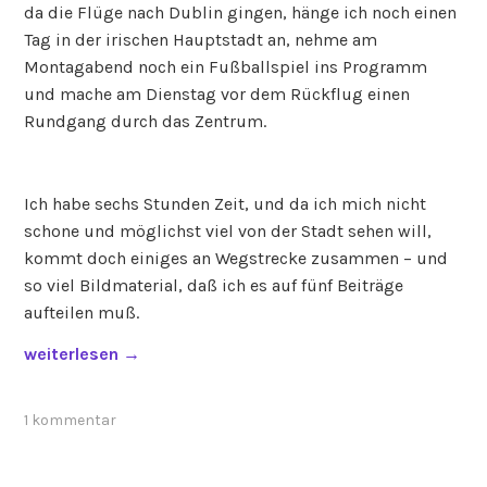
o
da die Flüge nach Dublin gingen, hänge ich noch einen
v
Tag in der irischen Hauptstadt an, nehme am
e
Montagabend noch ein Fußballspiel ins Programm
r
und mache am Dienstag vor dem Rückflug einen
s
Rundgang durch das Zentrum.
“
Ich habe sechs Stunden Zeit, und da ich mich nicht
schone und möglichst viel von der Stadt sehen will,
kommt doch einiges an Wegstrecke zusammen – und
so viel Bildmaterial, daß ich es auf fünf Beiträge
aufteilen muß.
„
weiterlesen
→
D
u
1 kommentar
b
l