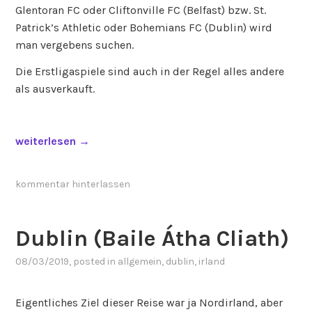
Glentoran FC oder Cliftonville FC (Belfast) bzw. St.
Patrick’s Athletic oder Bohemians FC (Dublin) wird
man vergebens suchen.
Die Erstligaspiele sind auch in der Regel alles andere
als ausverkauft.
„
weiterlesen
→
S
h
kommentar hinterlassen
a
m
r
Dublin (Baile Átha Cliath)
o
08/03/2019
, posted in
allgemein
,
dublin
,
irland
c
k
R
Eigentliches Ziel dieser Reise war ja Nordirland, aber