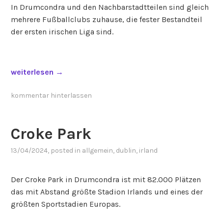
In Drumcondra und den Nachbarstadtteilen sind gleich
mehrere Fußballclubs zuhause, die fester Bestandteil
der ersten irischen Liga sind.
„
weiterlesen
→
B
o
kommentar hinterlassen
h
e
Croke Park
m
i
13/04/2024
, posted in
allgemein
,
dublin
,
irland
a
n
Der Croke Park in Drumcondra ist mit 82.000 Plätzen
s
das mit Abstand größte Stadion Irlands und eines der
u
größten Sportstadien Europas.
n
d