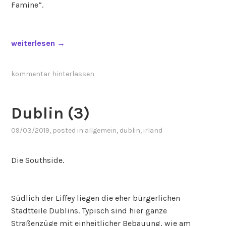
Famine“.
„
weiterlesen
→
D
u
kommentar hinterlassen
b
l
i
Dublin (3)
n
09/03/2019
, posted in
allgemein
,
dublin
,
irland
:
F
a
Die Southside.
m
i
n
Südlich der Liffey liegen die eher bürgerlichen
e
Stadtteile Dublins. Typisch sind hier ganze
M
Straßenzüge mit einheitlicher Bebauung, wie am