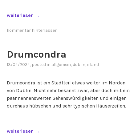
S
h
„
weiterlesen
→
e
C
l
r
kommentar hinterlassen
b
o
o
k
Drumcondra
u
e
r
P
13/04/2024
, posted in
allgemein
,
dublin
,
irland
n
a
e
r
Drumcondra ist ein Stadtteil etwas weiter im Norden
“
k
von Dublin. Nicht sehr bekannt zwar, aber doch mit ein
“
paar nennenswerten Sehenswürdigkeiten und einigen
durchaus hübschen und sehr typischen Häuserzeilen.
„
weiterlesen
→