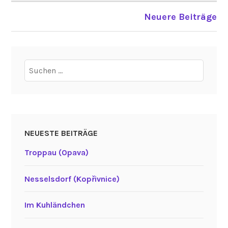
i
n
Neuere Beiträge
BEITRAGSNAVIGATION
(
B
a
i
Suchen
l
nach:
e
Á
t
h
NEUESTE BEITRÄGE
a
Troppau (Opava)
C
l
Nesselsdorf (Kopřivnice)
i
a
t
Im Kuhländchen
h