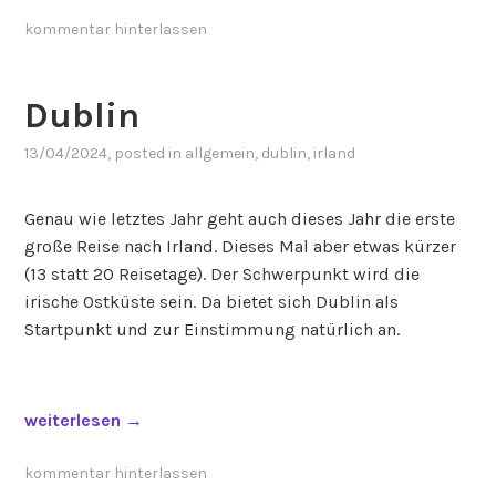
D
r
kommentar hinterlassen
u
m
Dublin
c
o
13/04/2024
, posted in
allgemein
,
dublin
,
irland
n
d
Genau wie letztes Jahr geht auch dieses Jahr die erste
r
große Reise nach Irland. Dieses Mal aber etwas kürzer
a
(13 statt 20 Reisetage). Der Schwerpunkt wird die
“
irische Ostküste sein. Da bietet sich Dublin als
Startpunkt und zur Einstimmung natürlich an.
„
weiterlesen
→
D
u
kommentar hinterlassen