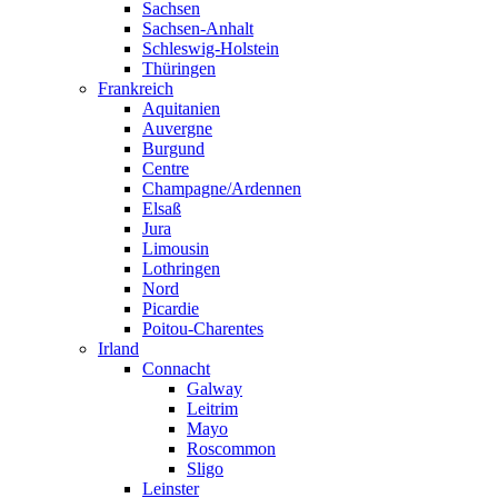
Sachsen
Sachsen-Anhalt
Schleswig-Holstein
Thüringen
Frankreich
Aquitanien
Auvergne
Burgund
Centre
Champagne/Ardennen
Elsaß
Jura
Limousin
Lothringen
Nord
Picardie
Poitou-Charentes
Irland
Connacht
Galway
Leitrim
Mayo
Roscommon
Sligo
Leinster