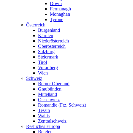
Down
Fermanagh
Monaghan
Tyrone
Österreich
Burgenland
Kärnten
Niederösterreich
Oberösterreich
Salzburg
Steiermark
Tirol
Vorarlberg
Wien
Schweiz
Berner Oberland
Graubünden
Mittelland
Ostschweiz
Romandie (Frz. Schweiz)
Tessin
Wallis
Zentralschweiz
Restliches Europa
Belgien