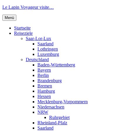
Zum
Le Lapin Voyageur visite…
Inhalt
springen
Menü
Startseite
Reiseziele
Saar-Lor-Lux
Saarland
Lothringen
Luxemburg
Deutschland
Baden-Württemberg
Bayern
Berlin
Brandenburg
Bremen
Hamburg
Hessen
Mecklenburg-Vorpommern
Niedersachsen
NRW
Ruhrgebiet
Rheinland-Pfalz
Saarland