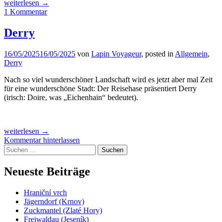
„Derry:
weiterlesen
→
Free
1 Kommentar
Derry
(Bogside)“
Derry
16/05/2025
16/05/2025
von
Lapin Voyageur
, posted in
Allgemein
,
Derry
Nach so viel wunderschöner Landschaft wird es jetzt aber mal Zeit
für eine wunderschöne Stadt: Der Reisehase präsentiert Derry
(irisch: Doire, was „Eichenhain“ bedeutet).
„Derry“
weiterlesen
→
Kommentar hinterlassen
Suchen
nach:
Neueste Beiträge
Hraniční vrch
Jägerndorf (Krnov)
Zuckmantel (Zlaté Hory)
Freiwaldau (Jeseník)