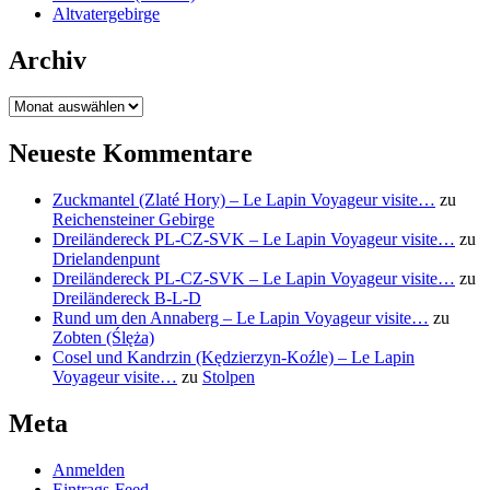
Altvatergebirge
Archiv
Archiv
Neueste Kommentare
Zuckmantel (Zlaté Hory) – Le Lapin Voyageur visite…
zu
Reichensteiner Gebirge
Dreiländereck PL-CZ-SVK – Le Lapin Voyageur visite…
zu
Drielandenpunt
Dreiländereck PL-CZ-SVK – Le Lapin Voyageur visite…
zu
Dreiländereck B-L-D
Rund um den Annaberg – Le Lapin Voyageur visite…
zu
Zobten (Ślęża)
Cosel und Kandrzin (Kędzierzyn-Koźle) – Le Lapin
Voyageur visite…
zu
Stolpen
Meta
Anmelden
Eintrags-Feed