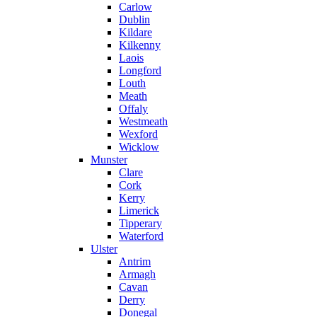
Carlow
Dublin
Kildare
Kilkenny
Laois
Longford
Louth
Meath
Offaly
Westmeath
Wexford
Wicklow
Munster
Clare
Cork
Kerry
Limerick
Tipperary
Waterford
Ulster
Antrim
Armagh
Cavan
Derry
Donegal