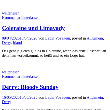
„Irlands
weiterlesen
→
Nordküste,
Kommentar hinterlassen
Teil
1“
Coleraine und Limavady
09/04/2026
18/04/2026
von
Lapin Voyageur
, posted in
Allgemein
,
Derry
,
Irland
Das geht ja gleich gut los in Coleraine, wenn das erste Geschäft, an
dem man vorbeikommt, so heißt und so ein Logo hat:
„Coleraine
weiterlesen
→
und
Kommentar hinterlassen
Limavady“
Derry: Bloody Sunday
16/05/2025
16/05/2025
von
Lapin Voyageur
, posted in
Allgemein
,
Derry