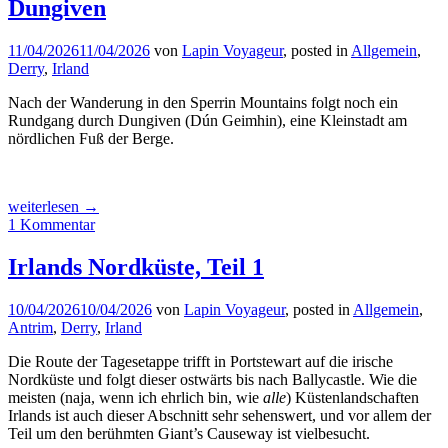
Dungiven
11/04/2026
11/04/2026
von
Lapin Voyageur
, posted in
Allgemein
,
Derry
,
Irland
Nach der Wanderung in den Sperrin Mountains folgt noch ein
Rundgang durch Dungiven (Dún Geimhin), eine Kleinstadt am
nördlichen Fuß der Berge.
„Dungiven“
weiterlesen
→
1 Kommentar
Irlands Nordküste, Teil 1
10/04/2026
10/04/2026
von
Lapin Voyageur
, posted in
Allgemein
,
Antrim
,
Derry
,
Irland
Die Route der Tagesetappe trifft in Portstewart auf die irische
Nordküste und folgt dieser ostwärts bis nach Ballycastle. Wie die
meisten (naja, wenn ich ehrlich bin, wie
alle
) Küstenlandschaften
Irlands ist auch dieser Abschnitt sehr sehenswert, und vor allem der
Teil um den berühmten Giant’s Causeway ist vielbesucht.