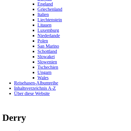
England
Griechenland
Italien
Liechtenstein
Litauen
Luxemburg
Niederlande
Polen
San Marino
Schottland
Slowakei
Slowenien
Tschechien
Ungarn
Wales
Reisehasen-Albumreihe
Inhaltsverzeichnis A-Z
Über diese Website
Derry