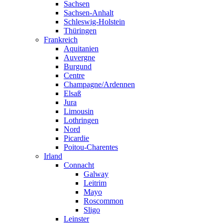
Sachsen
Sachsen-Anhalt
Schleswig-Holstein
Thüringen
Frankreich
Aquitanien
Auvergne
Burgund
Centre
Champagne/Ardennen
Elsaß
Jura
Limousin
Lothringen
Nord
Picardie
Poitou-Charentes
Irland
Connacht
Galway
Leitrim
Mayo
Roscommon
Sligo
Leinster