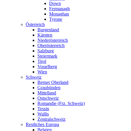
Down
Fermanagh
Monaghan
Tyrone
Österreich
Burgenland
Kärnten
Niederösterreich
Oberösterreich
Salzburg
Steiermark
Tirol
Vorarlberg
Wien
Schweiz
Berner Oberland
Graubünden
Mittelland
Ostschweiz
Romandie (Frz. Schweiz)
Tessin
Wallis
Zentralschweiz
Restliches Europa
Belgien