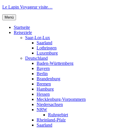
Zum
Le Lapin Voyageur visite…
Inhalt
springen
Menü
Startseite
Reiseziele
Saar-Lor-Lux
Saarland
Lothringen
Luxemburg
Deutschland
Baden-Württemberg
Bayern
Berlin
Brandenburg
Bremen
Hamburg
Hessen
Mecklenburg-Vorpommern
Niedersachsen
NRW
Ruhrgebiet
Rheinland-Pfalz
Saarland