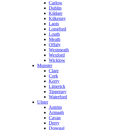
Carlow
Dublin
Kildare
Kilkenny
Laois
Longford
Louth
Meath
Offaly
Westmeath
Wexford
Wicklow
Munster
Clare
Cork
Kerry
Limerick
Tipperary
Waterford
Ulster
Antrim
Armagh
Cavan
Derry
Donegal