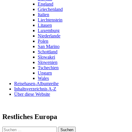
England
Griechenland
Italien
Liechtenstein
Litauen
Luxemburg
Niederlande
Polen
San Marino
Schottland
Slowakei
Slowenien
Tschechien
Ungarn
Wales
Reisehasen-Albumreihe
Inhaltsverzeichnis A-Z
Über diese Website
Restliches Europa
Suchen