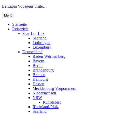
Zum
Le Lapin Voyageur visite…
Inhalt
springen
Menü
Startseite
Reiseziele
Saar-Lor-Lux
Saarland
Lothringen
Luxemburg
Deutschland
Baden-Württemberg
Bayern
Berlin
Brandenburg
Bremen
Hamburg
Hessen
Mecklenburg-Vorpommern
Niedersachsen
NRW
Ruhrgebiet
Rheinland-Pfalz
Saarland