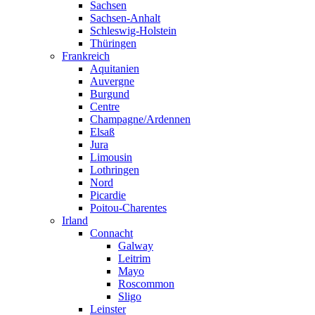
Sachsen
Sachsen-Anhalt
Schleswig-Holstein
Thüringen
Frankreich
Aquitanien
Auvergne
Burgund
Centre
Champagne/Ardennen
Elsaß
Jura
Limousin
Lothringen
Nord
Picardie
Poitou-Charentes
Irland
Connacht
Galway
Leitrim
Mayo
Roscommon
Sligo
Leinster