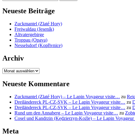
nach:
Neueste Beiträge
Zuckmantel (Zlaté Hory)
Freiwaldau (Jeseník)
Altvatergebirge
Troppau (Opava)
Nesselsdorf (Kopřivnice)
Archiv
Archiv
Neueste Kommentare
Zuckmantel (Zlaté Hory) – Le Lapin Voyageur visite…
zu
Reic
Dreiländereck PL-CZ-SVK – Le Lapin Voyageur visite…
zu
D
Dreiländereck PL-CZ-SVK – Le Lapin Voyageur visite…
zu
D
Rund um den Annaberg – Le Lapin Voyageur visite…
zu
Zobt
Cosel und Kandrzin (Kędzierzyn-Koźle) – Le Lapin Voyageur
Meta