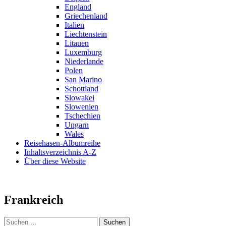
England
Griechenland
Italien
Liechtenstein
Litauen
Luxemburg
Niederlande
Polen
San Marino
Schottland
Slowakei
Slowenien
Tschechien
Ungarn
Wales
Reisehasen-Albumreihe
Inhaltsverzeichnis A-Z
Über diese Website
Frankreich
Suchen