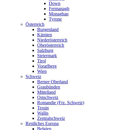
Down
Fermanagh
Monaghan
Tyrone
Österreich
Burgenland
Kärnten
Niederösterreich
Oberösterreich
Salzburg
Steiermark
Tirol
Vorarlberg
Wien
Schweiz
Berner Oberland
Graubünden
Mittelland
Ostschweiz
Romandie (Frz. Schweiz)
Tessin
Wallis
Zentralschweiz
Restliches Europa
Belgien