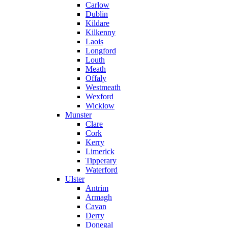
Carlow
Dublin
Kildare
Kilkenny
Laois
Longford
Louth
Meath
Offaly
Westmeath
Wexford
Wicklow
Munster
Clare
Cork
Kerry
Limerick
Tipperary
Waterford
Ulster
Antrim
Armagh
Cavan
Derry
Donegal