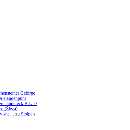
hensteiner Gebirge
rielandenpunt
reiländereck B-L-D
en (Ślęża)
 visite…
zu
Stolpen