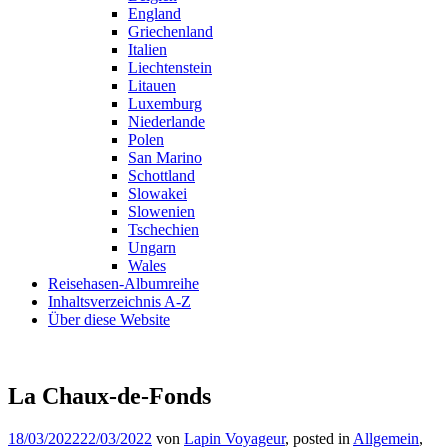
England
Griechenland
Italien
Liechtenstein
Litauen
Luxemburg
Niederlande
Polen
San Marino
Schottland
Slowakei
Slowenien
Tschechien
Ungarn
Wales
Reisehasen-Albumreihe
Inhaltsverzeichnis A-Z
Über diese Website
La Chaux-de-Fonds
18/03/2022
22/03/2022
von
Lapin Voyageur
, posted in
Allgemein
,