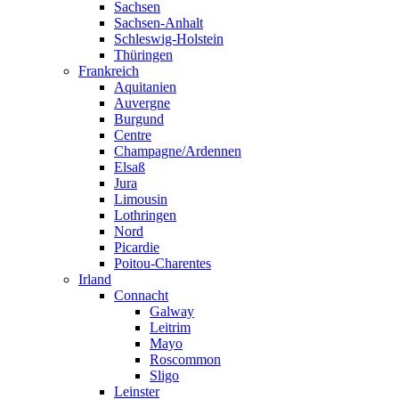
Sachsen
Sachsen-Anhalt
Schleswig-Holstein
Thüringen
Frankreich
Aquitanien
Auvergne
Burgund
Centre
Champagne/Ardennen
Elsaß
Jura
Limousin
Lothringen
Nord
Picardie
Poitou-Charentes
Irland
Connacht
Galway
Leitrim
Mayo
Roscommon
Sligo
Leinster