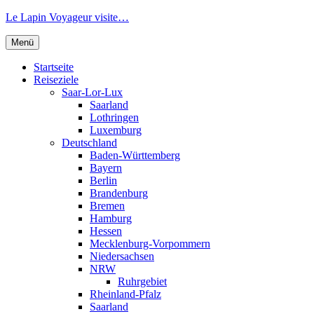
Zum
Le Lapin Voyageur visite…
Inhalt
springen
Menü
Startseite
Reiseziele
Saar-Lor-Lux
Saarland
Lothringen
Luxemburg
Deutschland
Baden-Württemberg
Bayern
Berlin
Brandenburg
Bremen
Hamburg
Hessen
Mecklenburg-Vorpommern
Niedersachsen
NRW
Ruhrgebiet
Rheinland-Pfalz
Saarland