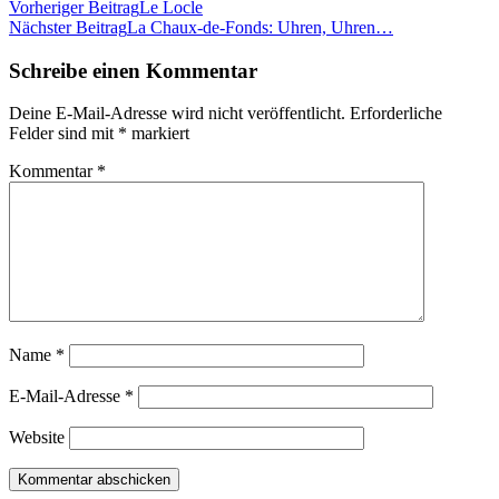
Beitragsnavigation
Vorheriger Beitrag
Le Locle
Nächster Beitrag
La Chaux-de-Fonds: Uhren, Uhren…
Schreibe einen Kommentar
Deine E-Mail-Adresse wird nicht veröffentlicht.
Erforderliche
Felder sind mit
*
markiert
Kommentar
*
Name
*
E-Mail-Adresse
*
Website