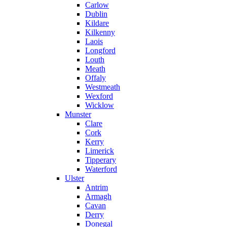
Carlow
Dublin
Kildare
Kilkenny
Laois
Longford
Louth
Meath
Offaly
Westmeath
Wexford
Wicklow
Munster
Clare
Cork
Kerry
Limerick
Tipperary
Waterford
Ulster
Antrim
Armagh
Cavan
Derry
Donegal