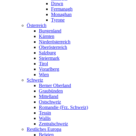
Down
Fermanagh
Monaghan
Tyrone
Österreich
Burgenland
Kärnten
Niederösterreich
Oberösterreich
Salzburg
Steiermark
Tirol
Vorarlberg
Wien
Schweiz
Berner Oberland
Graubünden
Mittelland
Ostschweiz
Romandie (Frz. Schweiz)
Tessin
Wallis
Zentralschweiz
Restliches Europa
Belgien