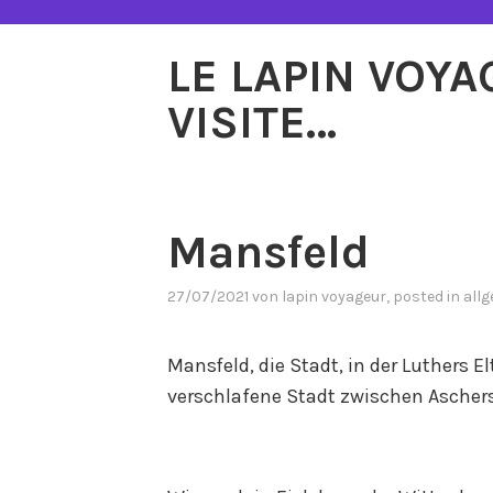
Zum
Inhalt
LE LAPIN VOY
springen
VISITE…
Mansfeld
27/07/2021
von
lapin voyageur
, posted in
all
Mansfeld, die Stadt, in der Luthers El
verschlafene Stadt zwischen Asche