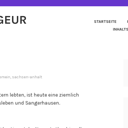
AGEUR
STARTSEITE
INHALT
gemein
,
sachsen-anhalt
tern lebten, ist heute eine ziemlich
rsleben und Sangerhausen.