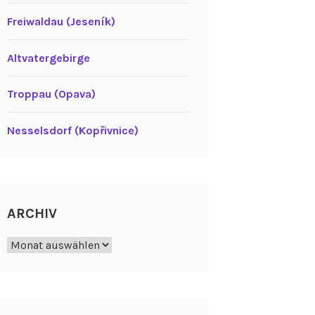
Freiwaldau (Jeseník)
Altvatergebirge
Troppau (Opava)
Nesselsdorf (Kopřivnice)
ARCHIV
Archiv