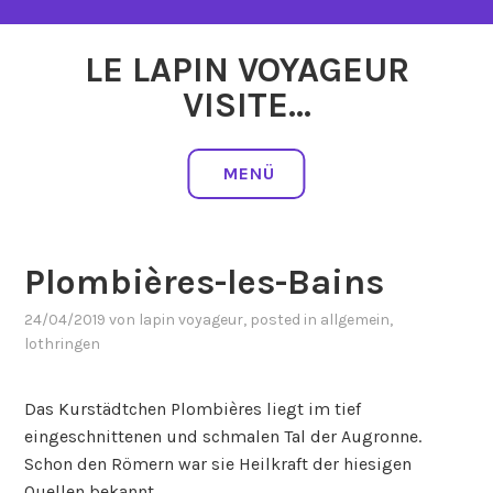
Zum
Inhalt
LE LAPIN VOYAGEUR
springen
VISITE…
MENÜ
Plombières-les-Bains
24/04/2019
von
lapin voyageur
, posted in
allgemein
,
lothringen
Das Kurstädtchen Plombières liegt im tief
eingeschnittenen und schmalen Tal der Augronne.
Schon den Römern war sie Heilkraft der hiesigen
Quellen bekannt.