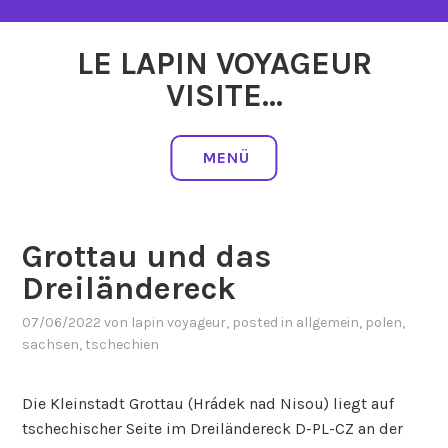
Zum
Inhalt
LE LAPIN VOYAGEUR
springen
VISITE…
MENÜ
Grottau und das
Dreiländereck
07/06/2022
von
lapin voyageur
, posted in
allgemein
,
polen
,
sachsen
,
tschechien
Die Kleinstadt Grottau (Hrádek nad Nisou) liegt auf
tschechischer Seite im Dreiländereck D-PL-CZ an der