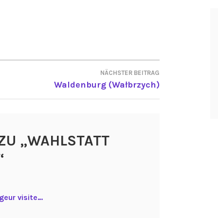
NÄCHSTER BEITRAG
ON
Waldenburg (Wałbrzych)
ZU „
WAHLSTATT
“
geur visite…