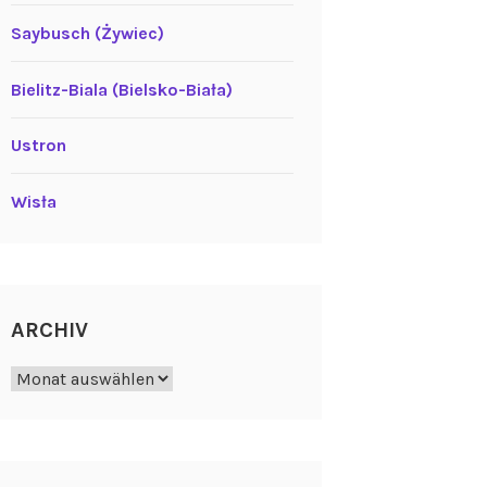
Saybusch (Żywiec)
Bielitz-Biala (Bielsko-Biała)
Ustron
Wisła
ARCHIV
Archiv