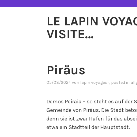
Zum
Inhalt
LE LAPIN VOY
springen
VISITE…
Piräus
05/03/2024
von
lapin voyageur
, posted in
all
Demos Peiraia – so steht es auf der S
Gemeinde von Piräus. Die Stadt beto
denn sie ist zwar Hafen für das abse
etwa ein Stadtteil der Hauptstadt.