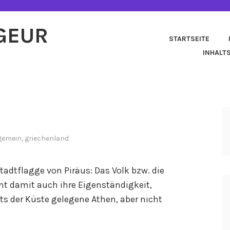
AGEUR
STARTSEITE
INHALT
gemein
,
griechenland
tadtflagge von Piräus: Das Volk bzw. die
nt damit auch ihre Eigenständigkeit,
its der Küste gelegene Athen, aber nicht