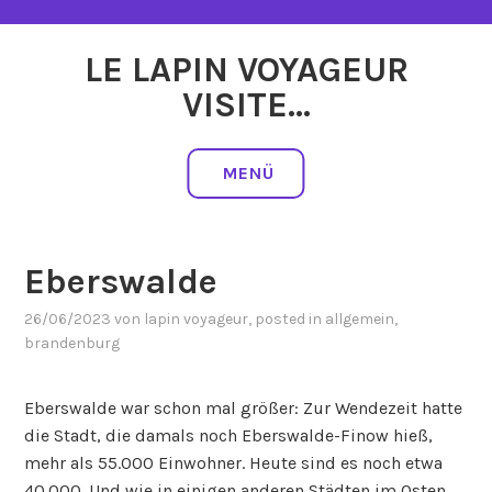
Zum
Inhalt
LE LAPIN VOYAGEUR
springen
VISITE…
MENÜ
Eberswalde
26/06/2023
von
lapin voyageur
, posted in
allgemein
,
brandenburg
Eberswalde war schon mal größer: Zur Wendezeit hatte
die Stadt, die damals noch Eberswalde-Finow hieß,
mehr als 55.000 Einwohner. Heute sind es noch etwa
40.000. Und wie in einigen anderen Städten im Osten,