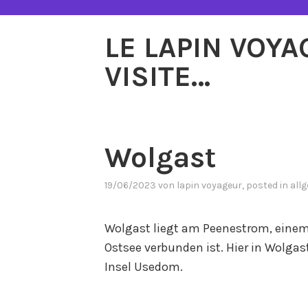
Zum
Inhalt
LE LAPIN VOY
springen
VISITE…
Wolgast
19/06/2023
von
lapin voyageur
, posted in
all
Wolgast liegt am Peenestrom, einem 
Ostsee verbunden ist. Hier in Wolgas
Insel Usedom.