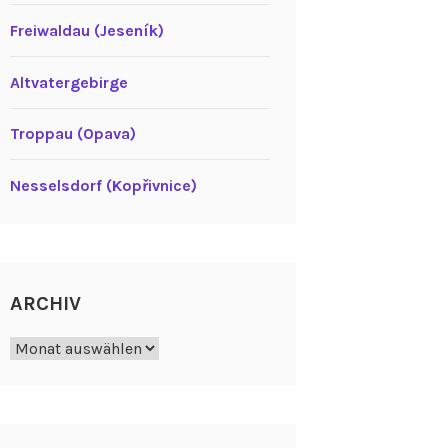
Freiwaldau (Jeseník)
Altvatergebirge
Troppau (Opava)
Nesselsdorf (Kopřivnice)
ARCHIV
Archiv