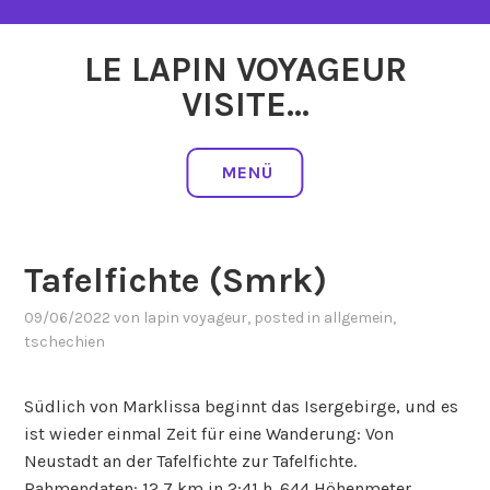
Zum
Inhalt
LE LAPIN VOYAGEUR
springen
VISITE…
MENÜ
Tafelfichte (Smrk)
09/06/2022
von
lapin voyageur
, posted in
allgemein
,
tschechien
Südlich von Marklissa beginnt das Isergebirge, und es
ist wieder einmal Zeit für eine Wanderung: Von
Neustadt an der Tafelfichte zur Tafelfichte.
Rahmendaten: 12,7 km in 2:41 h. 644 Höhenmeter.