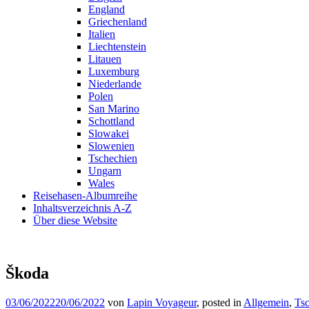
England
Griechenland
Italien
Liechtenstein
Litauen
Luxemburg
Niederlande
Polen
San Marino
Schottland
Slowakei
Slowenien
Tschechien
Ungarn
Wales
Reisehasen-Albumreihe
Inhaltsverzeichnis A-Z
Über diese Website
Škoda
03/06/2022
20/06/2022
von
Lapin Voyageur
, posted in
Allgemein
,
Ts