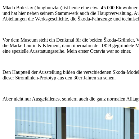
Mlada Boleslav (Jungbunzlau) ist heute eine etwa 45.000 Einwohner z
und hat hier neben seinem Stammwerk auch die Hauptverwaltung. Auf
Abteilungen die Werksgeschichte, die Škoda-Fahrzeuge und technisch
Vor dem Museum steht ein Denkmal für die beiden Škoda-Gründer, Václ
die Marke Laurin & Klement, dann übernahm der 1859 gegründete Ma
eine spezielle Ausstattungsreihe. Mein erster Octavia war so einer.
Den Hauptteil der Ausstellung bilden die verschiedenen Skoda-Modelle
dieser Stromlinien-Prototyp aus den 30er Jahren zu sehen.
Aber nicht nur Ausgefallenes, sondern auch die ganz normalen Alltag