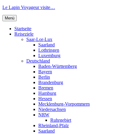
Zum
Le Lapin Voyageur visite…
Inhalt
springen
Menü
Startseite
Reiseziele
Saar-Lor-Lux
Saarland
Lothringen
Luxemburg
Deutschland
Baden-Württemberg
Bayern
Berlin
Brandenburg
Bremen
Hamburg
Hessen
Mecklenburg-Vorpommern
Niedersachsen
NRW
Ruhrgebiet
Rheinland-Pfalz
Saarland