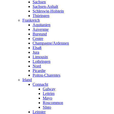
Sachsen
Sachsen-Anhalt
Schleswig-Holstein
Thüringen
Frankreich
Aquitanien
Auvergne
Burgund
Centre
Champagne/Ardennen
Elsaß
Jura
Limousin
Lothringen
Nord
Picardie
Poitou-Charentes
Irland
Connacht
Galway
Leitrim
Mayo
Roscommon
Sligo
Leinster