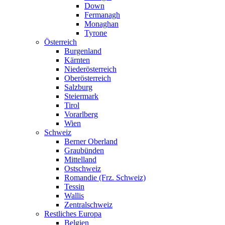
Down
Fermanagh
Monaghan
Tyrone
Österreich
Burgenland
Kärnten
Niederösterreich
Oberösterreich
Salzburg
Steiermark
Tirol
Vorarlberg
Wien
Schweiz
Berner Oberland
Graubünden
Mittelland
Ostschweiz
Romandie (Frz. Schweiz)
Tessin
Wallis
Zentralschweiz
Restliches Europa
Belgien