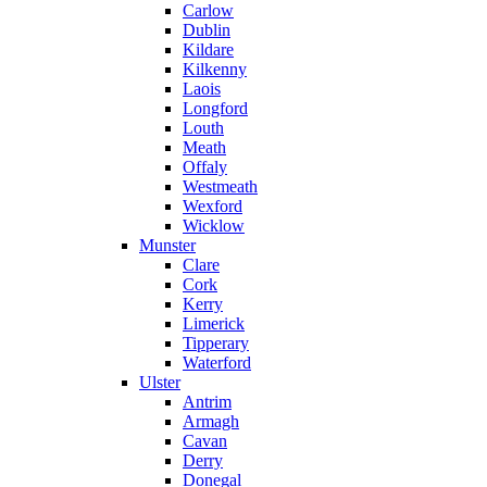
Carlow
Dublin
Kildare
Kilkenny
Laois
Longford
Louth
Meath
Offaly
Westmeath
Wexford
Wicklow
Munster
Clare
Cork
Kerry
Limerick
Tipperary
Waterford
Ulster
Antrim
Armagh
Cavan
Derry
Donegal