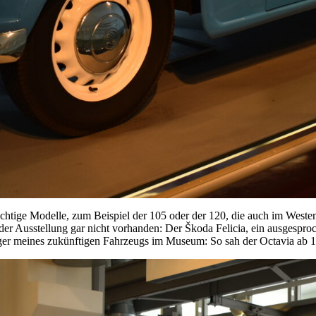
ichtige Modelle, zum Beispiel der 105 oder der 120, die auch im Weste
in der Ausstellung gar nicht vorhanden: Der Škoda Felicia, ein ausgespr
nger meines zukünftigen Fahrzeugs im Museum: So sah der Octavia ab 1