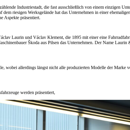
ählende Industriestadt, die fast ausschließlich von einem einzigen Un
 dem riesigen Werksgelände hat das Unternehmen in einer ehemaligen 
e Aspekte präsentiert.
av Laurin und Václav Klement, die 1895 mit einer eine Fahrradfabrik 
schinenbauer Škoda aus Pilsen das Unternehmen. Der Name Laurin & Kl
, wobei allerdings längst nicht alle produzierten Modelle der Marke ve
sfahrzeuge werden präsentiert,