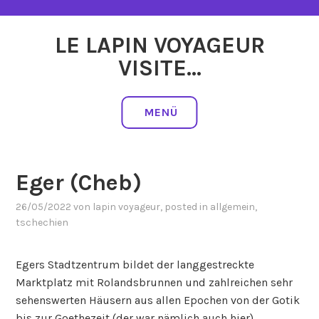
Zum
Inhalt
LE LAPIN VOYAGEUR
springen
VISITE…
MENÜ
Eger (Cheb)
26/05/2022
von
lapin voyageur
, posted in
allgemein
,
tschechien
Egers Stadtzentrum bildet der langgestreckte
Marktplatz mit Rolandsbrunnen und zahlreichen sehr
sehenswerten Häusern aus allen Epochen von der Gotik
bis zur Goethezeit (der war nämlich auch hier).