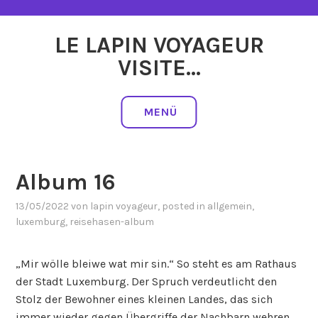
Zum
Inhalt
LE LAPIN VOYAGEUR
springen
VISITE…
MENÜ
Album 16
13/05/2022
von
lapin voyageur
, posted in
allgemein
,
luxemburg
,
reisehasen-album
„Mir wölle bleiwe wat mir sin.“ So steht es am Rathaus
der Stadt Luxemburg. Der Spruch verdeutlicht den
Stolz der Bewohner eines kleinen Landes, das sich
immer wieder gegen Übergriffe der Nachbarn wehren