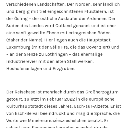
verschiedenen Landschaften: Der Norden, sehr ländlich
und bergig mit tief eingeschnittenen Flußtälern, ist
der Ösling – der östliche Ausläufer der Ardennen. Der
Süden des Landes wird Gutland genannt und ist eher
eine sanft gewellte Ebene mit ertragreichen Böden
(daher der Name). Hier liegen auch die Hauptstadt
Luxemburg (mit der Gëlle Fra, die das Cover ziert) und
– an der Grenze zu Lothringen – das ehemalige
Industrierevier mit den alten Stahlwerken,
Hochofenanlagen und Erzgruben.
Der Reisehase ist mehrfach durch das Großherzogtum
getourt, zuletzt im Februar 2022 in die europäische
Kulturhauptstadt dieses Jahres: Esch-sur-Alzette. Er ist
von Esch-Belval beeindruckt und mag die Sprache, die
Worte wie Minièresmuséesziechelchen besitzt. Er
schaut vom Koeppchen herunter, wandert durchs