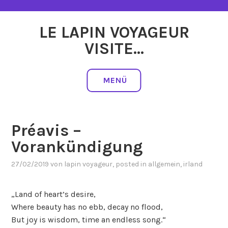
Zum
Inhalt
LE LAPIN VOYAGEUR
springen
VISITE…
MENÜ
Préavis –
Vorankündigung
27/02/2019
von
lapin voyageur
, posted in
allgemein
,
irland
„Land of heart’s desire,
Where beauty has no ebb, decay no flood,
But joy is wisdom, time an endless song.“