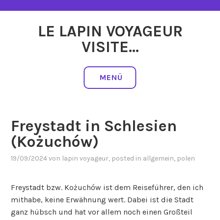
Zum
Inhalt
LE LAPIN VOYAGEUR
springen
VISITE…
MENÜ
Freystadt in Schlesien
(Kożuchów)
19/09/2024
von
lapin voyageur
, posted in
allgemein
,
polen
Freystadt bzw. Kożuchów ist dem Reiseführer, den ich
mithabe, keine Erwähnung wert. Dabei ist die Stadt
ganz hübsch und hat vor allem noch einen Großteil