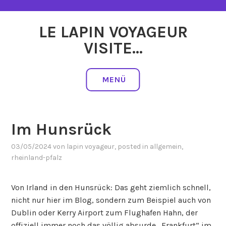
Zum
Inhalt
LE LAPIN VOYAGEUR
springen
VISITE…
MENÜ
Im Hunsrück
03/05/2024
von
lapin voyageur
, posted in
allgemein
,
rheinland-pfalz
Von Irland in den Hunsrück: Das geht ziemlich schnell,
nicht nur hier im Blog, sondern zum Beispiel auch von
Dublin oder Kerry Airport zum Flughafen Hahn, der
offiziell immer noch das völlig absurde „Frankfurt“ im