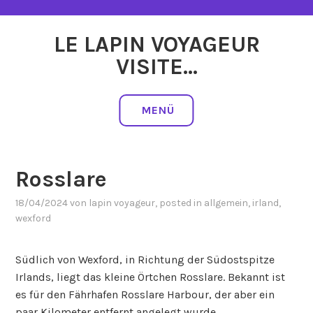
Zum
Inhalt
LE LAPIN VOYAGEUR
springen
VISITE…
MENÜ
Rosslare
18/04/2024
von
lapin voyageur
, posted in
allgemein
,
irland
,
wexford
Südlich von Wexford, in Richtung der Südostspitze
Irlands, liegt das kleine Örtchen Rosslare. Bekannt ist
es für den Fährhafen Rosslare Harbour, der aber ein
paar Kilometer entfernt angelegt wurde.