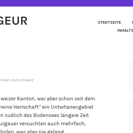
AGEUR
STARTSEITE
INHALT
emein
,
ostschweiz
chweizer Kanton, war aber schon seit dem
meine Herrschaft“ ein Untertanengebiet
on südlich des Bodensees längere Zeit
hurgauer versuchten auch mehrfach,
holen, was aber nie gelang.