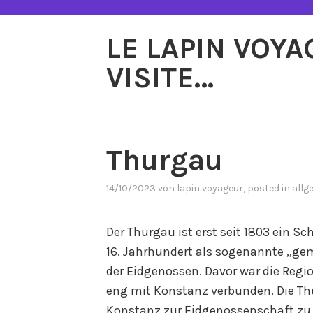
Zum
Inhalt
LE LAPIN VOY
springen
VISITE…
Thurgau
14/10/2023
von
lapin voyageur
, posted in
allg
Der Thurgau ist erst seit 1803 ein S
16. Jahrhundert als sogenannte „ge
der Eidgenossen. Davor war die Regi
eng mit Konstanz verbunden. Die T
Konstanz zur Eidgenossenschaft zu 