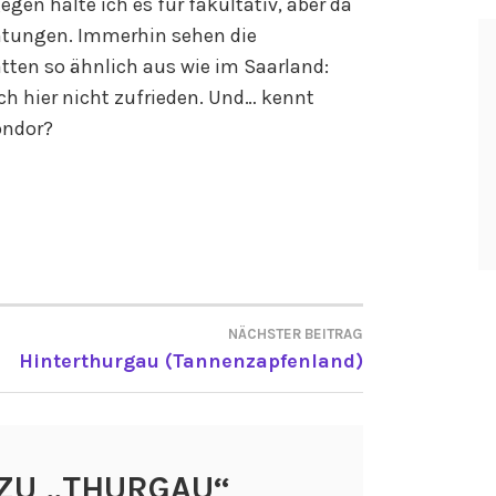
gen halte ich es für fakultativ, aber da
chtungen. Immerhin sehen die
tten so ähnlich aus wie im Saarland:
ch hier nicht zufrieden. Und… kennt
ondor?
NÄCHSTER BEITRAG
ON
Hinterthurgau (Tannenzapfenland)
ZU „
THURGAU
“