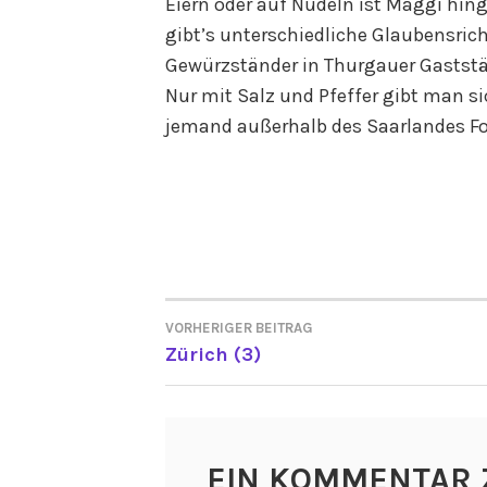
Eiern oder auf Nudeln ist Maggi hinge
gibt’s unterschiedliche Glaubensri
Gewürzständer in Thurgauer Gaststä
Nur mit Salz und Pfeffer gibt man si
jemand außerhalb des Saarlandes F
VORHERIGER BEITRAG
BEITRAGSNAVIGATI
Zürich (3)
EIN KOMMENTAR 