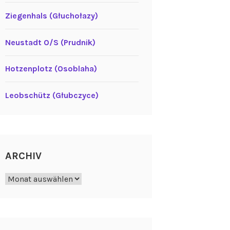
Ziegenhals (Głuchołazy)
Neustadt O/S (Prudnik)
Hotzenplotz (Osoblaha)
Leobschütz (Głubczyce)
ARCHIV
Archiv