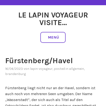
Zum
Inhalt
LE LAPIN VOYAGEUR
springen
VISITE…
MENÜ
Fürstenberg/Havel
16/06/2023
von
lapin voyageur
, posted in
allgemein
,
brandenburg
Fürstenberg liegt nicht nur an der Havel, sondern ist
auch noch von mehreren Seen umgeben. Der Name
„Wasserstadt“, der sich auch als Titel auf den
Ortsschildern findet, ist also durchaus gerechtfertigt.