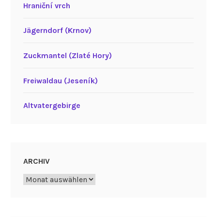
Hraniční vrch
Jägerndorf (Krnov)
Zuckmantel (Zlaté Hory)
Freiwaldau (Jeseník)
Altvatergebirge
ARCHIV
Archiv