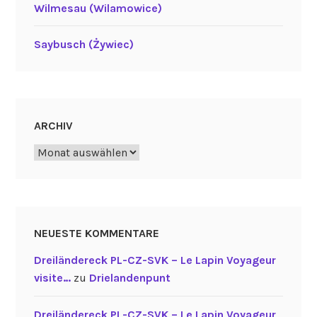
Wilmesau (Wilamowice)
Saybusch (Żywiec)
ARCHIV
Archiv
NEUESTE KOMMENTARE
Dreiländereck PL-CZ-SVK – Le Lapin Voyageur
visite…
zu
Drielandenpunt
Dreiländereck PL-CZ-SVK – Le Lapin Voyageur