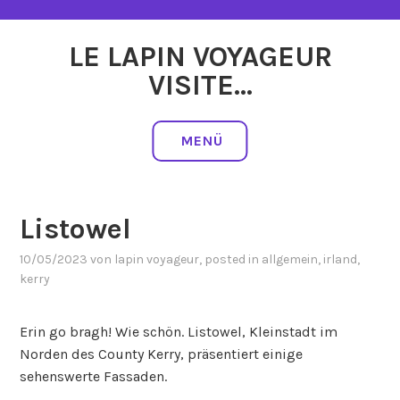
Zum
Inhalt
LE LAPIN VOYAGEUR
springen
VISITE…
MENÜ
Listowel
10/05/2023
von
lapin voyageur
, posted in
allgemein
,
irland
,
kerry
Erin go bragh! Wie schön. Listowel, Kleinstadt im
Norden des County Kerry, präsentiert einige
sehenswerte Fassaden.