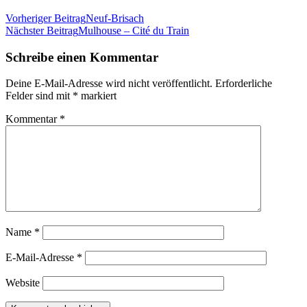
Beitragsnavigation
Vorheriger Beitrag
Neuf-Brisach
Nächster Beitrag
Mulhouse – Cité du Train
Schreibe einen Kommentar
Deine E-Mail-Adresse wird nicht veröffentlicht.
Erforderliche
Felder sind mit
*
markiert
Kommentar
*
Name
*
E-Mail-Adresse
*
Website