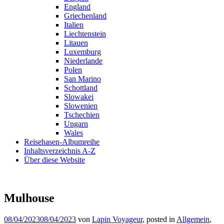
England
Griechenland
Italien
Liechtenstein
Litauen
Luxemburg
Niederlande
Polen
San Marino
Schottland
Slowakei
Slowenien
Tschechien
Ungarn
Wales
Reisehasen-Albumreihe
Inhaltsverzeichnis A-Z
Über diese Website
Mulhouse
08/04/2023
08/04/2023
von
Lapin Voyageur
, posted in
Allgemein
,