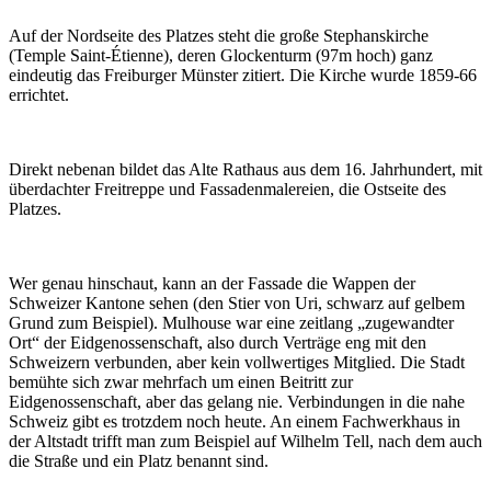
Auf der Nordseite des Platzes steht die große Stephanskirche
(Temple Saint-Étienne), deren Glockenturm (97m hoch) ganz
eindeutig das Freiburger Münster zitiert. Die Kirche wurde 1859-66
errichtet.
Direkt nebenan bildet das Alte Rathaus aus dem 16. Jahrhundert, mit
überdachter Freitreppe und Fassadenmalereien, die Ostseite des
Platzes.
Wer genau hinschaut, kann an der Fassade die Wappen der
Schweizer Kantone sehen (den Stier von Uri, schwarz auf gelbem
Grund zum Beispiel). Mulhouse war eine zeitlang „zugewandter
Ort“ der Eidgenossenschaft, also durch Verträge eng mit den
Schweizern verbunden, aber kein vollwertiges Mitglied. Die Stadt
bemühte sich zwar mehrfach um einen Beitritt zur
Eidgenossenschaft, aber das gelang nie. Verbindungen in die nahe
Schweiz gibt es trotzdem noch heute. An einem Fachwerkhaus in
der Altstadt trifft man zum Beispiel auf Wilhelm Tell, nach dem auch
die Straße und ein Platz benannt sind.