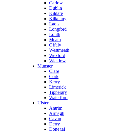
Carlow
Dublin
Kildare
Kilkenny
Laois
Longford
Louth
Meath
Offaly
Westmeath
Wexford
Wicklow
Munster
Clare
Cork
Kerry
Limerick
Tipperary
Waterford
Ulster
Antrim
Armagh
Cavan
Derry
Donegal