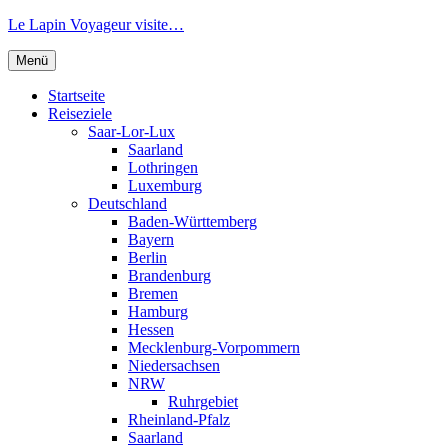
Zum
Le Lapin Voyageur visite…
Inhalt
springen
Menü
Startseite
Reiseziele
Saar-Lor-Lux
Saarland
Lothringen
Luxemburg
Deutschland
Baden-Württemberg
Bayern
Berlin
Brandenburg
Bremen
Hamburg
Hessen
Mecklenburg-Vorpommern
Niedersachsen
NRW
Ruhrgebiet
Rheinland-Pfalz
Saarland