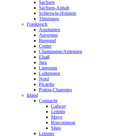
Sachsen
Sachsen-Anhalt
Schleswig-Holstein
Thüringen
Frankreich
Aquitanien
Auvergne
Burgund
Centre
Champagne/Ardennen
Elsaß
Jura
Limousin
Lothringen
Nord
Picardie
Poitou-Charentes
Irland
Connacht
Galway
Leitrim
Mayo
Roscommon
Sligo
Leinster