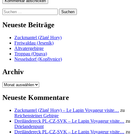
Suchen
nach:
Neueste Beiträge
Zuckmantel (Zlaté Hory)
Freiwaldau (Jeseník)
Altvatergebirge
Troppau (Opava)
Nesselsdorf (Kopřivnice)
Archiv
Archiv
Neueste Kommentare
Zuckmantel (Zlaté Hory) – Le Lapin Voyageur visite…
zu
Reichensteiner Gebirge
Dreiländereck PL-CZ-SVK – Le Lapin Voyageur visite…
zu
Drielandenpunt
Dreiländereck PL-CZ-SVK – Le Lapin Voyageur visite…
zu