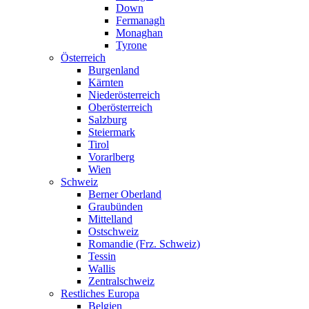
Down
Fermanagh
Monaghan
Tyrone
Österreich
Burgenland
Kärnten
Niederösterreich
Oberösterreich
Salzburg
Steiermark
Tirol
Vorarlberg
Wien
Schweiz
Berner Oberland
Graubünden
Mittelland
Ostschweiz
Romandie (Frz. Schweiz)
Tessin
Wallis
Zentralschweiz
Restliches Europa
Belgien