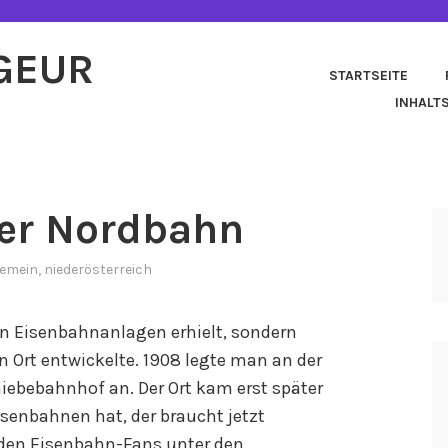
AGEUR
STARTSEITE
INHALT
der Nordbahn
gemein
,
niederösterreich
ann Eisenbahnanlagen erhielt, sondern
n Ort entwickelte. 1908 legte man an der
iebebahnhof an. Der Ort kam erst später
isenbahnen hat, der braucht jetzt
r den Eisenbahn-Fans unter den