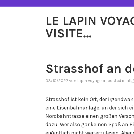
Zum
Inhalt
LE LAPIN VOY
springen
VISITE…
Strasshof an 
03/10/2022
von
lapin voyageur
, posted in
all
Strasshof ist kein Ort, der irgendw
eine Eisenbahnanlage, an der sich ei
Nordbahntrasse einen großen Versch
dazu. Wer also gar keinen Spaß an E
eigentlich nicht weiterzulesen. Abe