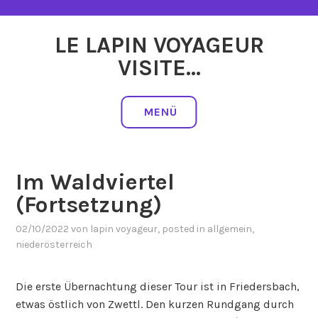
Zum
Inhalt
LE LAPIN VOYAGEUR
springen
VISITE…
MENÜ
Im Waldviertel
(Fortsetzung)
02/10/2022
von
lapin voyageur
, posted in
allgemein
,
niederösterreich
Die erste Übernachtung dieser Tour ist in Friedersbach,
etwas östlich von Zwettl. Den kurzen Rundgang durch