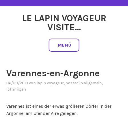
Zum
Inhalt
LE LAPIN VOYAGEUR
springen
VISITE…
MENÜ
Varennes-en-Argonne
06/08/2019
von
lapin voyageur
, posted in
allgemein
,
lothringen
Varennes ist eines der erwas größeren Dörfer in der
Argonne, am Ufer der Aire gelegen.