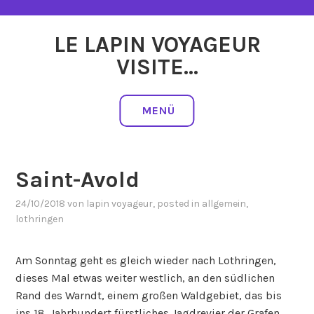
Zum
Inhalt
LE LAPIN VOYAGEUR
springen
VISITE…
MENÜ
Saint-Avold
24/10/2018
von
lapin voyageur
, posted in
allgemein
,
lothringen
Am Sonntag geht es gleich wieder nach Lothringen,
dieses Mal etwas weiter westlich, an den südlichen
Rand des Warndt, einem großen Waldgebiet, das bis
ins 18. Jahrhundert fürstliches Jagdrevier der Grafen