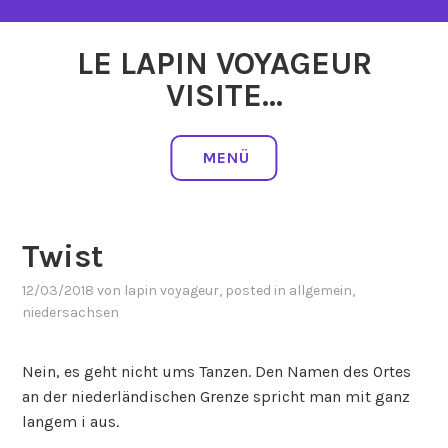
Zum
Inhalt
LE LAPIN VOYAGEUR
springen
VISITE…
MENÜ
Twist
12/03/2018
von
lapin voyageur
, posted in
allgemein
,
niedersachsen
Nein, es geht nicht ums Tanzen. Den Namen des Ortes
an der niederländischen Grenze spricht man mit ganz
langem i aus.