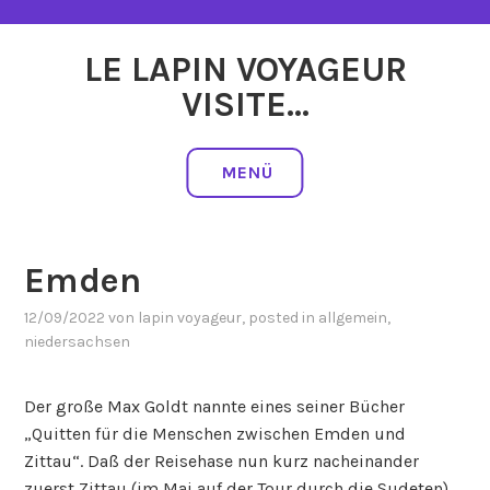
Zum
Inhalt
LE LAPIN VOYAGEUR
springen
VISITE…
MENÜ
Emden
12/09/2022
von
lapin voyageur
, posted in
allgemein
,
niedersachsen
Der große Max Goldt nannte eines seiner Bücher
„Quitten für die Menschen zwischen Emden und
Zittau“. Daß der Reisehase nun kurz nacheinander
zuerst Zittau (im Mai auf der Tour durch die Sudeten),