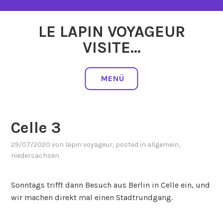
Zum
Inhalt
LE LAPIN VOYAGEUR
springen
VISITE…
MENÜ
Celle 3
29/07/2020
von
lapin voyageur
, posted in
allgemein
,
niedersachsen
Sonntags trifft dann Besuch aus Berlin in Celle ein, und
wir machen direkt mal einen Stadtrundgang.