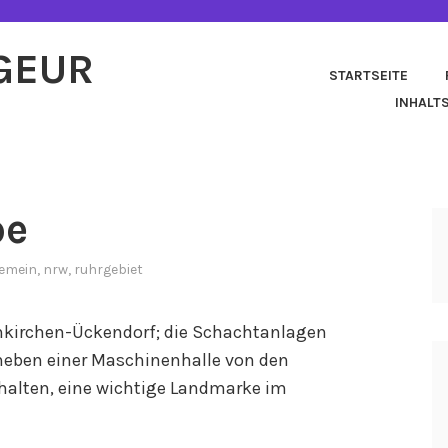
AGEUR
STARTSEITE
INHALT
be
gemein
,
nrw
,
ruhrgebiet
enkirchen-Ückendorf; die Schachtanlagen
h neben einer Maschinenhalle von den
halten, eine wichtige Landmarke im