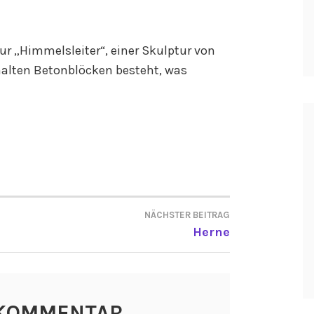
zur „Himmelsleiter“, einer Skulptur von
malten Betonblöcken besteht, was
NÄCHSTER BEITRAG
ON
Herne
 KOMMENTAR