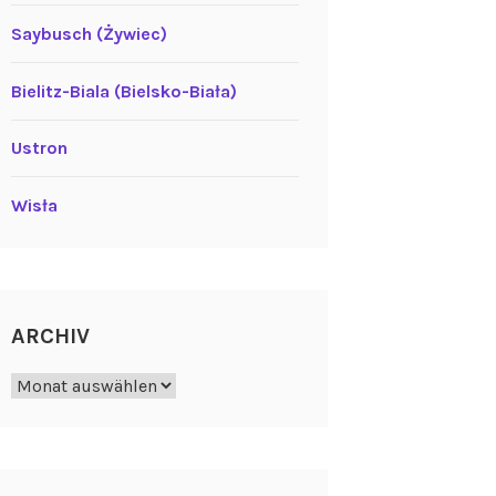
Saybusch (Żywiec)
Bielitz-Biala (Bielsko-Biała)
Ustron
Wisła
ARCHIV
Archiv