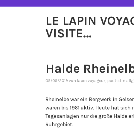
Zum
Inhalt
LE LAPIN VOY
springen
VISITE…
Halde Rheinel
09/09/2019
von
lapin voyageur
, posted in
all
Rheinelbe war ein Bergwerk in Gels
waren bis 1961 aktiv. Heute hat sic
Tagesanlagen nur die große Halde er
Ruhrgebiet.