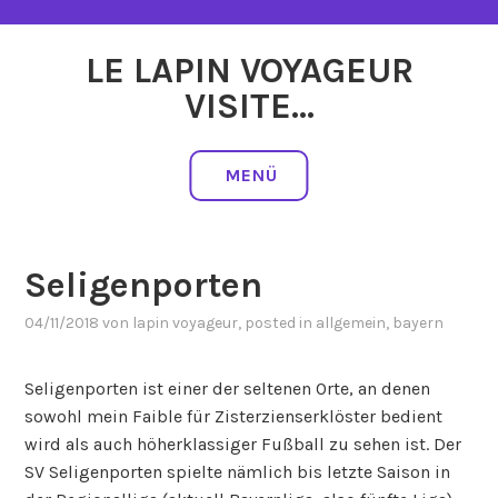
Zum
Inhalt
LE LAPIN VOYAGEUR
springen
VISITE…
MENÜ
Seligenporten
04/11/2018
von
lapin voyageur
, posted in
allgemein
,
bayern
Seligenporten ist einer der seltenen Orte, an denen
sowohl mein Faible für Zisterzienserklöster bedient
wird als auch höherklassiger Fußball zu sehen ist. Der
SV Seligenporten spielte nämlich bis letzte Saison in