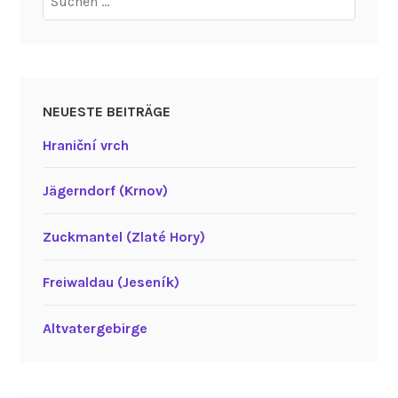
nach:
NEUESTE BEITRÄGE
Hraniční vrch
Jägerndorf (Krnov)
Zuckmantel (Zlaté Hory)
Freiwaldau (Jeseník)
Altvatergebirge