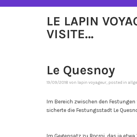
Zum
Inhalt
LE LAPIN VOY
springen
VISITE…
Le Quesnoy
19/09/2018
von
lapin voyageur
, posted in
allg
Im Bereich zwischen den Festungen
sicherte die Festungsstadt Le Quesn
Im Gegensatz zu Rocroi, das ja etwa 