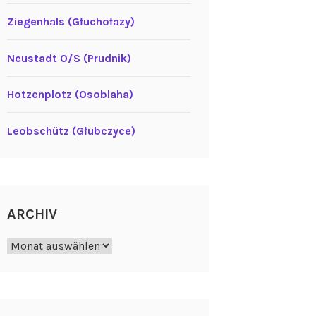
Ziegenhals (Głuchołazy)
Neustadt O/S (Prudnik)
Hotzenplotz (Osoblaha)
Leobschütz (Głubczyce)
ARCHIV
Archiv