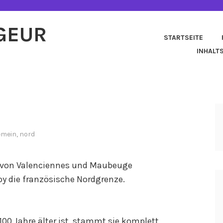
AGEUR
STARTSEITE
INHALT
emein
,
nord
 von Valenciennes und Maubeuge
oy die französische Nordgrenze.
100 Jahre älter ist, stammt sie komplett