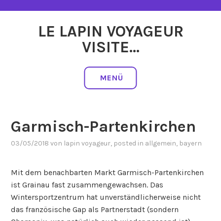
Zum
Inhalt
LE LAPIN VOYAGEUR
springen
VISITE…
MENÜ
Garmisch-Partenkirchen
03/05/2018
von
lapin voyageur
, posted in
allgemein
,
bayern
Mit dem benachbarten Markt Garmisch-Partenkirchen
ist Grainau fast zusammengewachsen. Das
Wintersportzentrum hat unverständlicherweise nicht
das französische Gap als Partnerstadt (sondern