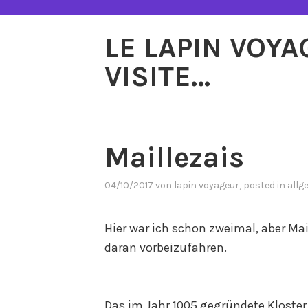
Zum
Inhalt
LE LAPIN VOY
springen
VISITE…
Maillezais
04/10/2017
von
lapin voyageur
, posted in
allg
Hier war ich schon zweimal, aber Mai
daran vorbeizufahren.
Das im Jahr 1005 gegründete Kloster 