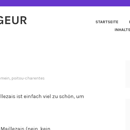
AGEUR
STARTSEITE
INHALT
emein
,
poitou-charentes
llezais ist einfach viel zu schön, um
Maillezais (nein, kein