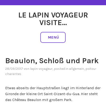
Zum
Inhalt
LE LAPIN VOYAGEUR
springen
VISITE…
MENÜ
Beaulon, Schloß und Park
28/09/2017
von
lapin voyageur
, posted in
allgemein
,
poitou-
charentes
Etwas abseits der Hauptstraßen liegt im Hinterland der
Gironde der kleine Ort Saint-Dizant-du-Gua. Hier steht
das Château Beaulon mit großem Park.