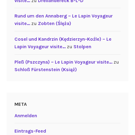
visite…
zu
Dreiländereck B-L-D
Rund um den Annaberg – Le Lapin Voyageur
visite…
zu
Zobten (Ślęża)
Cosel und Kandrzin (Kędzierzyn-Koźle) – Le
Lapin Voyageur visite…
zu
Stolpen
Pleß (Pszczyna) – Le Lapin Voyageur visite…
zu
Schloß Fürstenstein (Książ)
META
Anmelden
Eintrags-Feed