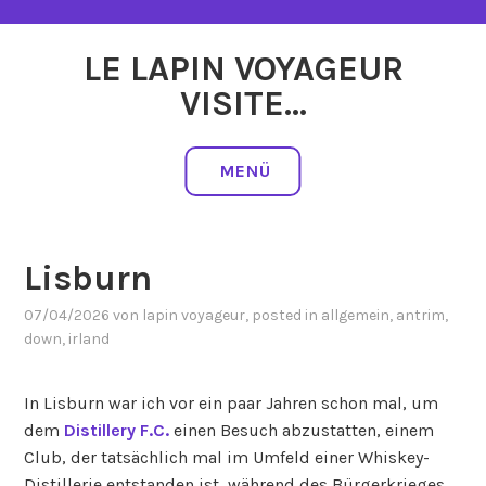
Zum
Inhalt
LE LAPIN VOYAGEUR
springen
VISITE…
MENÜ
Lisburn
07/04/2026
von
lapin voyageur
, posted in
allgemein
,
antrim
,
down
,
irland
In Lisburn war ich vor ein paar Jahren schon mal, um
dem
Distillery F.C.
einen Besuch abzustatten, einem
Club, der tatsächlich mal im Umfeld einer Whiskey-
Distillerie entstanden ist, während des Bürgerkrieges