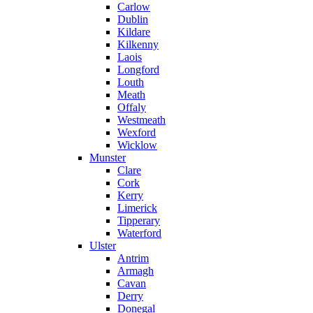
Carlow
Dublin
Kildare
Kilkenny
Laois
Longford
Louth
Meath
Offaly
Westmeath
Wexford
Wicklow
Munster
Clare
Cork
Kerry
Limerick
Tipperary
Waterford
Ulster
Antrim
Armagh
Cavan
Derry
Donegal