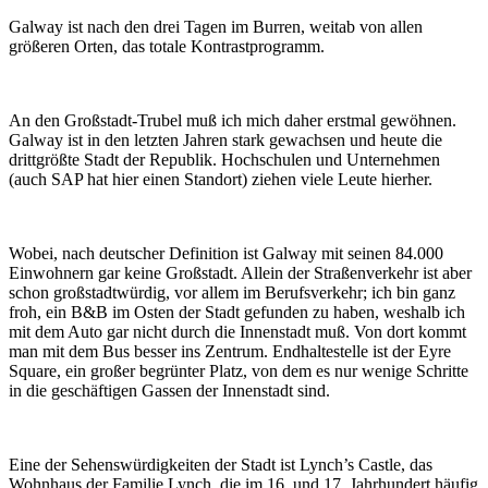
Galway ist nach den drei Tagen im Burren, weitab von allen
größeren Orten, das totale Kontrastprogramm.
An den Großstadt-Trubel muß ich mich daher erstmal gewöhnen.
Galway ist in den letzten Jahren stark gewachsen und heute die
drittgrößte Stadt der Republik. Hochschulen und Unternehmen
(auch SAP hat hier einen Standort) ziehen viele Leute hierher.
Wobei, nach deutscher Definition ist Galway mit seinen 84.000
Einwohnern gar keine Großstadt. Allein der Straßenverkehr ist aber
schon großstadtwürdig, vor allem im Berufsverkehr; ich bin ganz
froh, ein B&B im Osten der Stadt gefunden zu haben, weshalb ich
mit dem Auto gar nicht durch die Innenstadt muß. Von dort kommt
man mit dem Bus besser ins Zentrum. Endhaltestelle ist der Eyre
Square, ein großer begrünter Platz, von dem es nur wenige Schritte
in die geschäftigen Gassen der Innenstadt sind.
Eine der Sehenswürdigkeiten der Stadt ist Lynch’s Castle, das
Wohnhaus der Familie Lynch, die im 16. und 17. Jahrhundert häufig