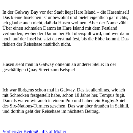
In der Galway Bay vor der Stadt liegt Hare Island – die Haseninsel!
Das kleine Inselchen ist unbewohnt und bietet eigentlich gar nichts;
ich glaube auch nicht, daß da Hasen wohnen. Aber der Name zählt.
Über einen schmalen Damm ist Hare Island mit dem Festland
verbunden, wobei der Damm bei Flut überspült wird, und wer dann
noch auf der Insel ist, sitzt da erstmal fest, bis die Ebbe kommt. Das
riskiert der Reisehase natürlich nicht.
Hasen sieht man in Galway ohnehin an anderer Stelle: In der
geschäftigen Quay Street zum Beispiel.
Ich war übrigens schon mal in Galway. Das ist allerdings, wie ich
mit Schrecken festgestellt habe, schon 18 Jahre her. Tempus fugit.
Damals waren wir auch in einem Pub und haben ein Rugby-Spiel
des Six-Nations-Turniers gesehen. Das war aber draußen in Salthill,
und dorthin geht der Reisehase im nächsten Beitrag.
Beitragsnavigation
Vorheriger Beitrag
Cliffs of Moher