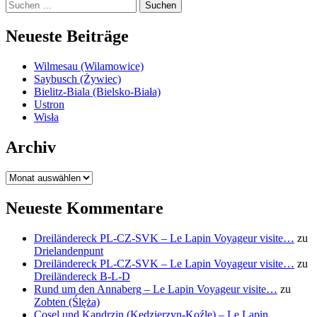
Suchen
nach:
Neueste Beiträge
Wilmesau (Wilamowice)
Saybusch (Żywiec)
Bielitz-Biala (Bielsko-Biała)
Ustron
Wisła
Archiv
Archiv
Neueste Kommentare
Dreiländereck PL-CZ-SVK – Le Lapin Voyageur visite…
zu
Drielandenpunt
Dreiländereck PL-CZ-SVK – Le Lapin Voyageur visite…
zu
Dreiländereck B-L-D
Rund um den Annaberg – Le Lapin Voyageur visite…
zu
Zobten (Ślęża)
Cosel und Kandrzin (Kędzierzyn-Koźle) – Le Lapin