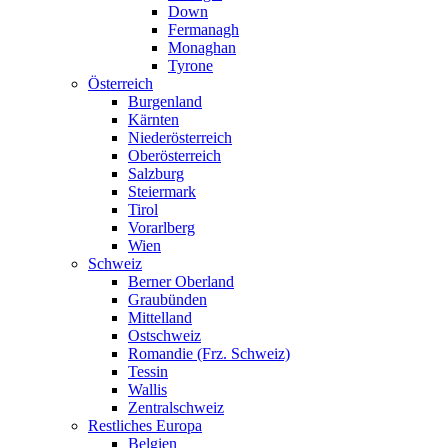
Down
Fermanagh
Monaghan
Tyrone
Österreich
Burgenland
Kärnten
Niederösterreich
Oberösterreich
Salzburg
Steiermark
Tirol
Vorarlberg
Wien
Schweiz
Berner Oberland
Graubünden
Mittelland
Ostschweiz
Romandie (Frz. Schweiz)
Tessin
Wallis
Zentralschweiz
Restliches Europa
Belgien