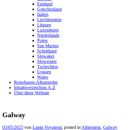
England
Griechenland
Italien
Liechtenstein
Litauen
Luxemburg
Niederlande
Polen
San Marino
Schottland
Slowakei
Slowenien
Tschechien
Ungarn
Wales
Reisehasen-Albumreihe
Inhaltsverzeichnis A-Z
Über diese Website
Galway
03/05/2025
von
Lapin Voyageur
, posted in
Allgemein
,
Galway