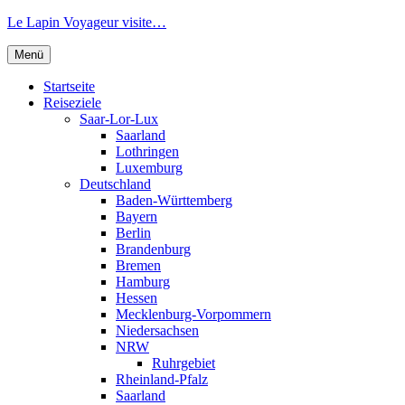
Zum
Le Lapin Voyageur visite…
Inhalt
springen
Menü
Startseite
Reiseziele
Saar-Lor-Lux
Saarland
Lothringen
Luxemburg
Deutschland
Baden-Württemberg
Bayern
Berlin
Brandenburg
Bremen
Hamburg
Hessen
Mecklenburg-Vorpommern
Niedersachsen
NRW
Ruhrgebiet
Rheinland-Pfalz
Saarland