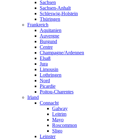
Sachsen
Sachsen-Anhalt
Schleswig-Holstein
Thüringen
Frankreich
Aquitanien
Auvergne
Burgund
Centre
Champagne/Ardennen
Elsaß
Jura
Limousin
Lothringen
Nord
Picardie
Poitou-Charentes
Irland
Connacht
Galway
Leitrim
Mayo
Roscommon
Sligo
Leinster