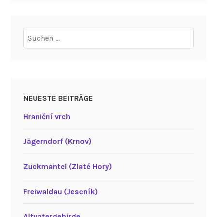
Suchen
nach:
NEUESTE BEITRÄGE
Hraniční vrch
Jägerndorf (Krnov)
Zuckmantel (Zlaté Hory)
Freiwaldau (Jeseník)
Altvatergebirge