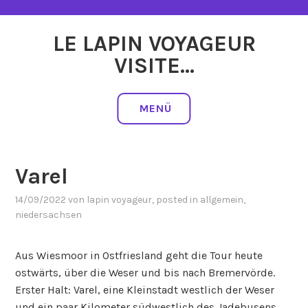
Zum
Inhalt
LE LAPIN VOYAGEUR
springen
VISITE…
MENÜ
Varel
14/09/2022
von
lapin voyageur
, posted in
allgemein
,
niedersachsen
Aus Wiesmoor in Ostfriesland geht die Tour heute
ostwärts, über die Weser und bis nach Bremervörde.
Erster Halt: Varel, eine Kleinstadt westlich der Weser
und ein paar Kilometer südwestlich des Jadebusens.