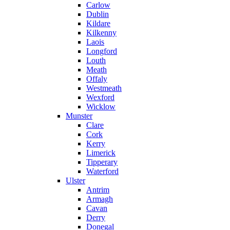
Carlow
Dublin
Kildare
Kilkenny
Laois
Longford
Louth
Meath
Offaly
Westmeath
Wexford
Wicklow
Munster
Clare
Cork
Kerry
Limerick
Tipperary
Waterford
Ulster
Antrim
Armagh
Cavan
Derry
Donegal