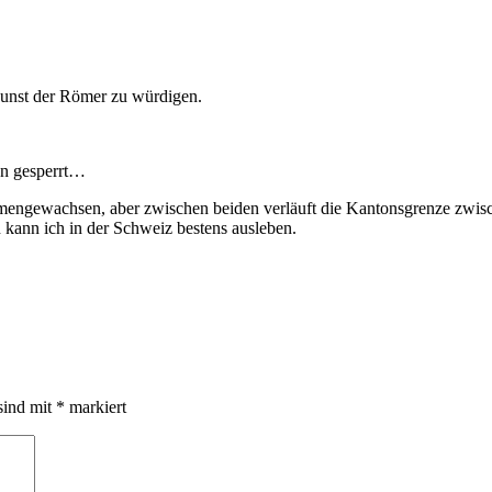
zkunst der Römer zu würdigen.
en gesperrt…
mengewachsen, aber zwischen beiden verläuft die Kantonsgrenze zwis
ann ich in der Schweiz bestens ausleben.
sind mit
*
markiert