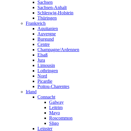
Sachsen
Sachsen-Anhalt
Schleswig-Holstein
Thüringen
Frankreich
Aquitanien
Auvergne
Burgund
Centre
Champagne/Ardennen
Elsaß
Jura
Limousin
Lothringen
Nord
Picardie
Poitou-Charentes
Irland
Connacht
Galway
Leitrim
Mayo
Roscommon
Sligo
Leinster