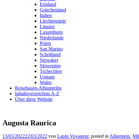
England
Griechenland
Italien
Liechtenstein
Litauen
Luxemburg
Niederlande
Polen
San Marino
Schottland
Slowakei
Slowenien
Tschechien
Ungarn
Wales
Reisehasen-Albumreihe
Inhaltsverzeichnis A-Z
Über diese Website
Augusta Raurica
13/03/2022
22/03/2022
von
Lapin Voyageur
, posted in
Allgemein
,
Mit