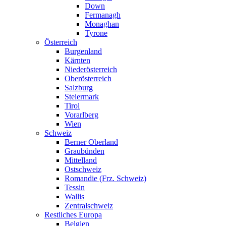
Down
Fermanagh
Monaghan
Tyrone
Österreich
Burgenland
Kärnten
Niederösterreich
Oberösterreich
Salzburg
Steiermark
Tirol
Vorarlberg
Wien
Schweiz
Berner Oberland
Graubünden
Mittelland
Ostschweiz
Romandie (Frz. Schweiz)
Tessin
Wallis
Zentralschweiz
Restliches Europa
Belgien