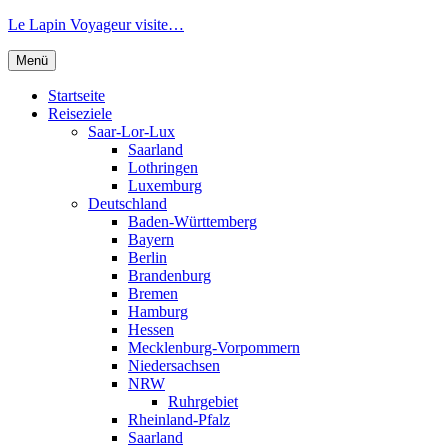
Zum
Le Lapin Voyageur visite…
Inhalt
springen
Menü
Startseite
Reiseziele
Saar-Lor-Lux
Saarland
Lothringen
Luxemburg
Deutschland
Baden-Württemberg
Bayern
Berlin
Brandenburg
Bremen
Hamburg
Hessen
Mecklenburg-Vorpommern
Niedersachsen
NRW
Ruhrgebiet
Rheinland-Pfalz
Saarland