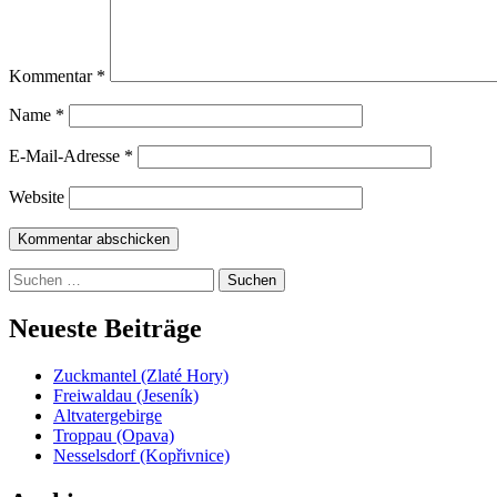
Kommentar
*
Name
*
E-Mail-Adresse
*
Website
Suchen
nach:
Neueste Beiträge
Zuckmantel (Zlaté Hory)
Freiwaldau (Jeseník)
Altvatergebirge
Troppau (Opava)
Nesselsdorf (Kopřivnice)