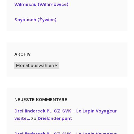
Wilmesau (Wilamowice)
Saybusch (Żywiec)
ARCHIV
Archiv
NEUESTE KOMMENTARE
Dreiländereck PL-CZ-SVK – Le Lapin Voyageur
visite…
zu
Drielandenpunt
Dreiländereck PL-CZ-SVK – Le Lapin Voyageur