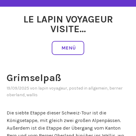
Zum
Inhalt
LE LAPIN VOYAGEUR
springen
VISITE…
MENÜ
Grimselpaß
19/09/2025
von
lapin voyageur
, posted in
allgemein
,
berner
oberland
,
wallis
Die siebte Etappe dieser Schweiz-Tour ist die
Königsetappe, mit gleich zwei großen Alpenpässen.
Außerdem ist die Etappe der Übergang vom Kanton
Bern und vom Berner Oberland hinüber ins Wallis, wo