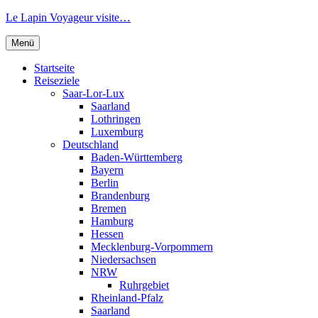
Zum
Le Lapin Voyageur visite…
Inhalt
springen
Menü
Startseite
Reiseziele
Saar-Lor-Lux
Saarland
Lothringen
Luxemburg
Deutschland
Baden-Württemberg
Bayern
Berlin
Brandenburg
Bremen
Hamburg
Hessen
Mecklenburg-Vorpommern
Niedersachsen
NRW
Ruhrgebiet
Rheinland-Pfalz
Saarland