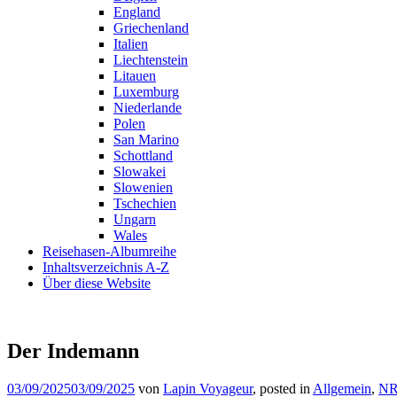
England
Griechenland
Italien
Liechtenstein
Litauen
Luxemburg
Niederlande
Polen
San Marino
Schottland
Slowakei
Slowenien
Tschechien
Ungarn
Wales
Reisehasen-Albumreihe
Inhaltsverzeichnis A-Z
Über diese Website
Der Indemann
03/09/2025
03/09/2025
von
Lapin Voyageur
, posted in
Allgemein
,
N