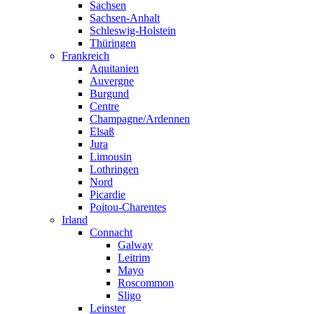
Sachsen
Sachsen-Anhalt
Schleswig-Holstein
Thüringen
Frankreich
Aquitanien
Auvergne
Burgund
Centre
Champagne/Ardennen
Elsaß
Jura
Limousin
Lothringen
Nord
Picardie
Poitou-Charentes
Irland
Connacht
Galway
Leitrim
Mayo
Roscommon
Sligo
Leinster