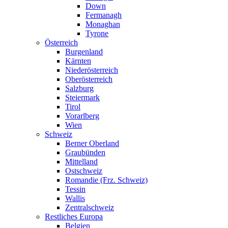
Down
Fermanagh
Monaghan
Tyrone
Österreich
Burgenland
Kärnten
Niederösterreich
Oberösterreich
Salzburg
Steiermark
Tirol
Vorarlberg
Wien
Schweiz
Berner Oberland
Graubünden
Mittelland
Ostschweiz
Romandie (Frz. Schweiz)
Tessin
Wallis
Zentralschweiz
Restliches Europa
Belgien