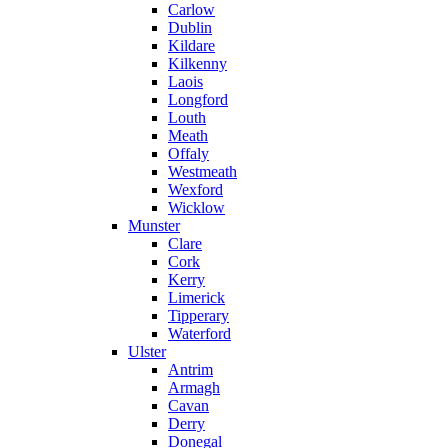
Carlow
Dublin
Kildare
Kilkenny
Laois
Longford
Louth
Meath
Offaly
Westmeath
Wexford
Wicklow
Munster
Clare
Cork
Kerry
Limerick
Tipperary
Waterford
Ulster
Antrim
Armagh
Cavan
Derry
Donegal