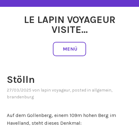
Zum
Inhalt
LE LAPIN VOYAGEUR
springen
VISITE…
MENÜ
Stölln
27/03/2025
von
lapin voyageur
, posted in
allgemein
,
brandenburg
Auf dem Gollenberg, einem 109m hohen Berg im
Havelland, steht dieses Denkmal: