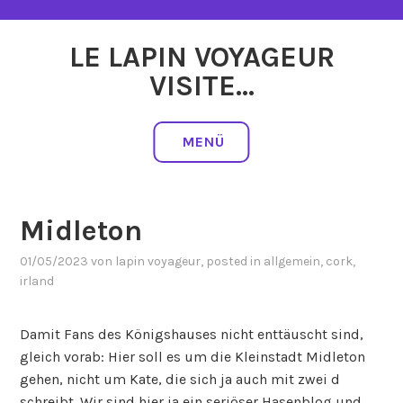
Zum
Inhalt
LE LAPIN VOYAGEUR
springen
VISITE…
MENÜ
Midleton
01/05/2023
von
lapin voyageur
, posted in
allgemein
,
cork
,
irland
Damit Fans des Königshauses nicht enttäuscht sind,
gleich vorab: Hier soll es um die Kleinstadt Midleton
gehen, nicht um Kate, die sich ja auch mit zwei d
schreibt. Wir sind hier ja ein seriöser Hasenblog und