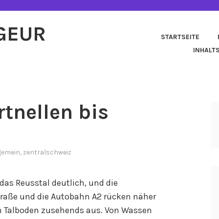
AGEUR
STARTSEITE
INHALT
rtnellen bis
gemein
,
zentralschweiz
das Reusstal deutlich, und die
traße und die Autobahn A2 rücken näher
 Talboden zusehends aus. Von Wassen