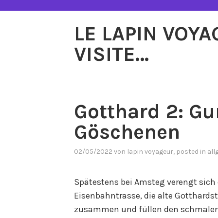
Zum
Inhalt
LE LAPIN VOY
springen
VISITE…
Gotthard 2: Gu
Göschenen
02/05/2022
von
lapin voyageur
, posted in
all
Spätestens bei Amsteg verengt sich 
Eisenbahntrasse, die alte Gotthards
zusammen und füllen den schmalen