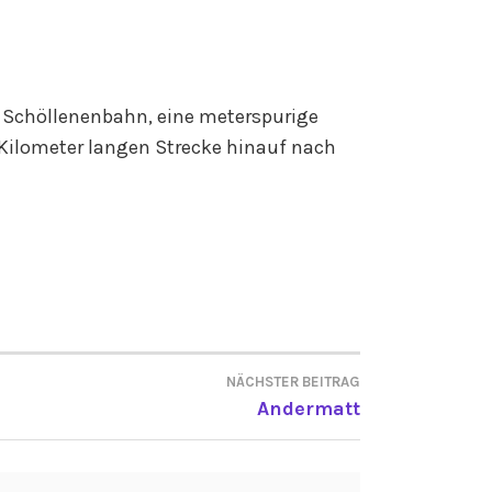
 Schöllenenbahn, eine meterspurige
 Kilometer langen Strecke hinauf nach
NÄCHSTER BEITRAG
ON
Andermatt