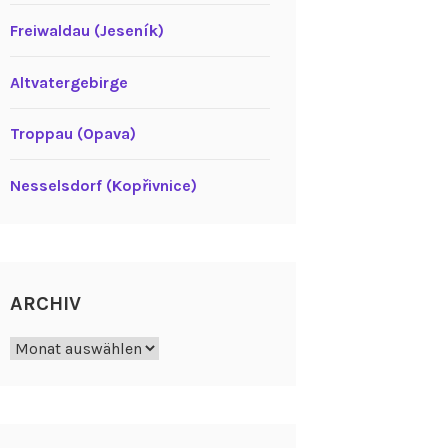
Freiwaldau (Jeseník)
Altvatergebirge
Troppau (Opava)
Nesselsdorf (Kopřivnice)
ARCHIV
Archiv