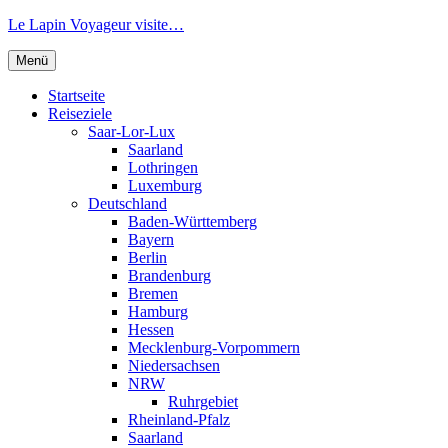
Zum
Le Lapin Voyageur visite…
Inhalt
springen
Menü
Startseite
Reiseziele
Saar-Lor-Lux
Saarland
Lothringen
Luxemburg
Deutschland
Baden-Württemberg
Bayern
Berlin
Brandenburg
Bremen
Hamburg
Hessen
Mecklenburg-Vorpommern
Niedersachsen
NRW
Ruhrgebiet
Rheinland-Pfalz
Saarland