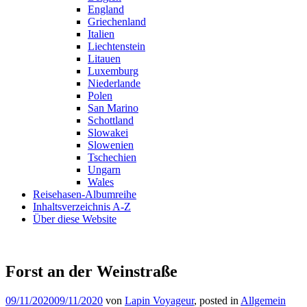
England
Griechenland
Italien
Liechtenstein
Litauen
Luxemburg
Niederlande
Polen
San Marino
Schottland
Slowakei
Slowenien
Tschechien
Ungarn
Wales
Reisehasen-Albumreihe
Inhaltsverzeichnis A-Z
Über diese Website
Forst an der Weinstraße
09/11/2020
09/11/2020
von
Lapin Voyageur
, posted in
Allgemein