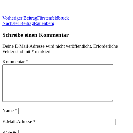
Beitragsnavigation
Vorheriger Beitrag
Fürstenfeldbruck
Nächster Beitrag
Rauenberg
Schreibe einen Kommentar
Deine E-Mail-Adresse wird nicht veröffentlicht.
Erforderliche
Felder sind mit
*
markiert
Kommentar
*
Name
*
E-Mail-Adresse
*
Website