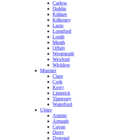
Carlow
Dublin
Kildare
Kilkenny
Laois
Longford
Louth
Meath
Offaly
Westmeath
Wexford
Wicklow
Munster
Clare
Cork
Kerry
Limerick
Tipperary
Waterford
Ulster
Antrim
Armagh
Cavan
Derry
Donegal