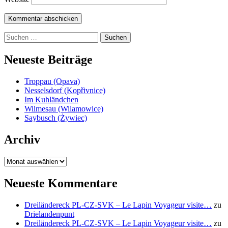
Suchen
nach:
Neueste Beiträge
Troppau (Opava)
Nesselsdorf (Kopřivnice)
Im Kuhländchen
Wilmesau (Wilamowice)
Saybusch (Żywiec)
Archiv
Archiv
Neueste Kommentare
Dreiländereck PL-CZ-SVK – Le Lapin Voyageur visite…
zu
Drielandenpunt
Dreiländereck PL-CZ-SVK – Le Lapin Voyageur visite…
zu