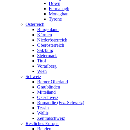
Down
Fermanagh
Monaghan
Tyrone
Österreich
Burgenland
Kärnten
Niederösterreich
Oberösterreich
Salzburg
Steiermark
Tirol
Vorarlberg
Wien
Schweiz
Berner Oberland
Graubünden
Mittelland
Ostschweiz
Romandie (Frz. Schweiz)
Tessin
Wallis
Zentralschweiz
Restliches Europa
Belgien