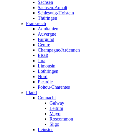
Sachsen
Sachsen-Anhalt
Schleswig-Holstein
Thüringen
Frankreich
Aquitanien
Auvergne
Burgund
Centre
Champagne/Ardennen
Elsaß
Jura
Limousin
Lothringen
Nord
Picardie
Poitou-Charentes
Irland
Connacht
Galway
Leitrim
Mayo
Roscommon
Sligo
Leinster