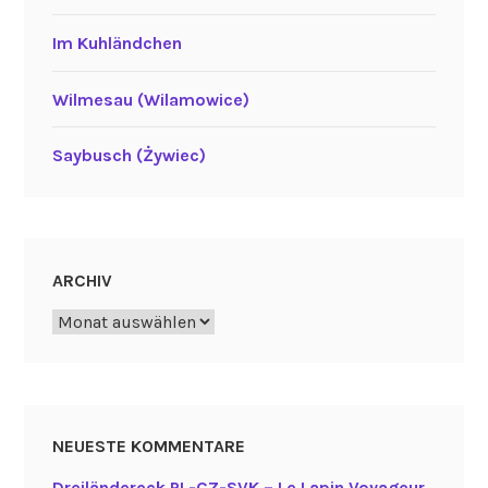
Im Kuhländchen
Wilmesau (Wilamowice)
Saybusch (Żywiec)
ARCHIV
Archiv
NEUESTE KOMMENTARE
Dreiländereck PL-CZ-SVK – Le Lapin Voyageur