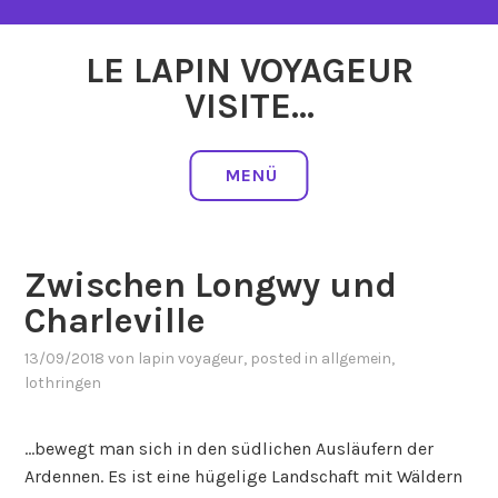
Zum
Inhalt
LE LAPIN VOYAGEUR
springen
VISITE…
MENÜ
Zwischen Longwy und
Charleville
13/09/2018
von
lapin voyageur
, posted in
allgemein
,
lothringen
…bewegt man sich in den südlichen Ausläufern der
Ardennen. Es ist eine hügelige Landschaft mit Wäldern